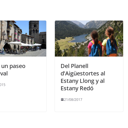
, un paseo
Del Planell
val
d’Aigüestortes al
Estany Llong y al
015
Estany Redó
21/08/2017