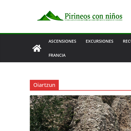
Saltar
al
contenido
ASCENSIONES
EXCURSIONES
REC
FRANCIA
Oiartzun