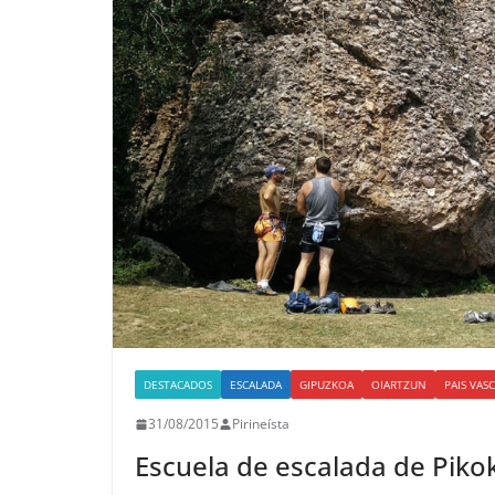
DESTACADOS
ESCALADA
GIPUZKOA
OIARTZUN
PAIS VAS
31/08/2015
Pirineísta
Escuela de escalada de Piko