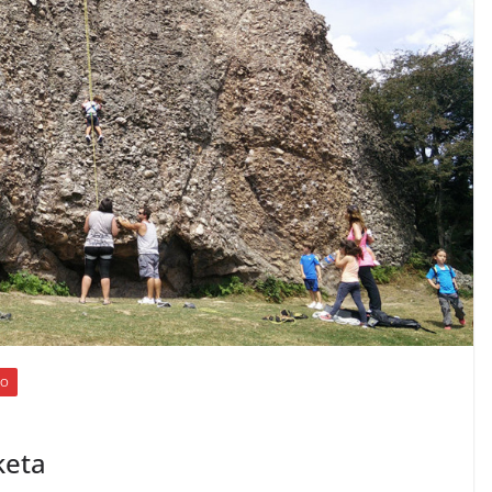
CO
keta