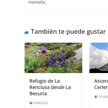
montaña.
También te puede gustar
Refugio de La
Ascens
Renclusa desde La
Cerle
Besurta
17/10/2
07/09/2016