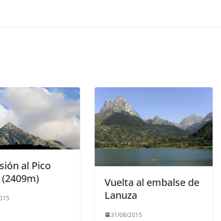
ión al Pico
r (2409m)
Vuelta al embalse de
Lanuza
015
31/08/2015