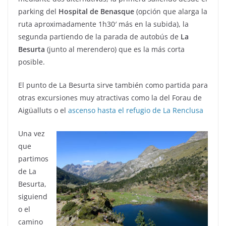
parking del
Hospital de Benasque
(opción que alarga la
ruta aproximadamente 1h30′ más en la subida), la
segunda partiendo de la parada de autobús de
La
Besurta
(junto al merendero) que es la más corta
posible.
El punto de La Besurta sirve también como partida para
otras excursiones muy atractivas como la del Forau de
Aigüalluts o el
ascenso hasta el refugio de La Renclusa
Una vez
que
partimos
de La
Besurta,
siguiend
o el
camino