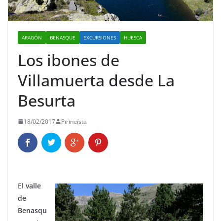
ARAGÓN
BENASQUE
EXCURSIONES
HUESCA
Los ibones de
Villamuerta desde La
Besurta
18/02/2017
Pirineísta
El
valle
de
Benasqu